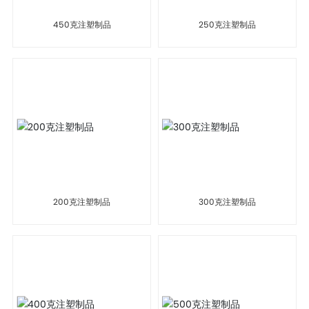
450克注塑制品
250克注塑制品
200克注塑制品
300克注塑制品