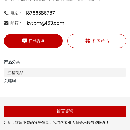
18766386767
电话：
lkytpm@163.com
邮箱：
在线咨询
相关产品
产品分类：
注塑制品
关键词：
留言咨询
注意：请留下您的详细信息，我们的专业人员会尽快与您联系！