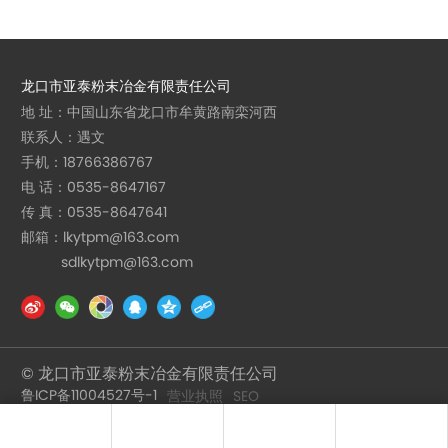
龙口市亚泰粉末冶金有限责任公司
地 址：中国山东省龙口市牟黄路南栾河西
联系人：遇文
手机：
18766386767
电 话：
0535-8647167
传 真：0535-8647641
邮箱：
lkytpm@163.com
sdlkytpm@163.com
© 龙口市亚泰粉末冶金有限责任公司
鲁ICP备11004527号-1
营业执照
SEO
网站建设：中企动力
烟台
机：18766386767
邮箱：lkytpm@163.com
邮箱：sdlkytpm@163.com