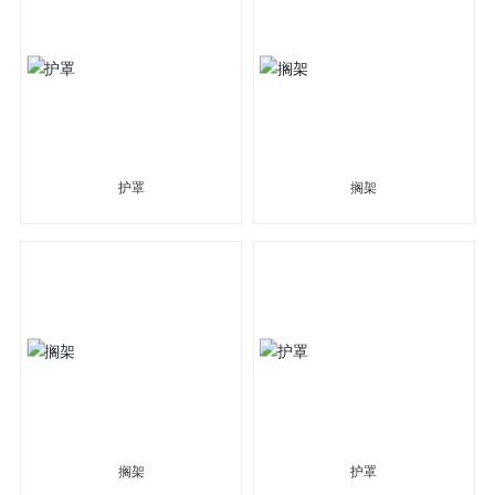
护罩
搁架
搁架
护罩