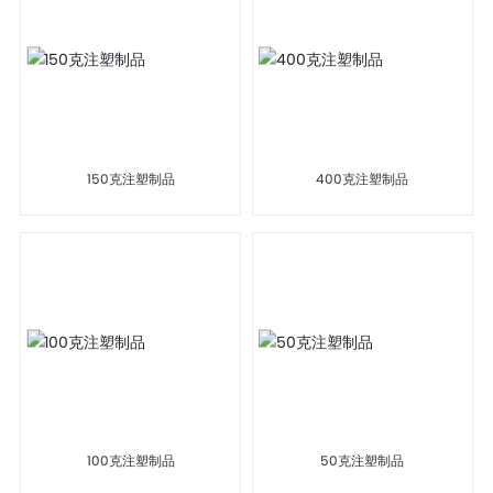
150克注塑制品
400克注塑制品
100克注塑制品
50克注塑制品