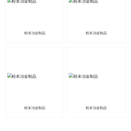
粉末冶金制品
粉末冶金制品
粉末冶金制品
粉末冶金制品