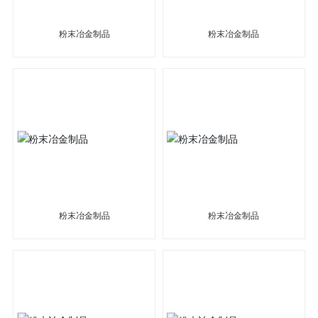
粉末冶金制品
粉末冶金制品
粉末冶金制品
粉末冶金制品