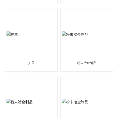
护罩
粉末冶金制品