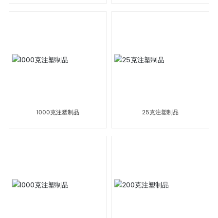
1000克注塑制品
25克注塑制品