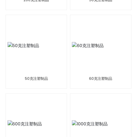
50克注塑制品
60克注塑制品