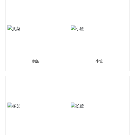
搁架
小筐