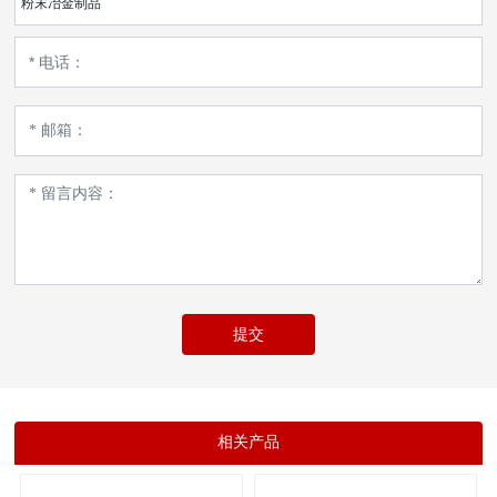
粉末冶金制品
提交
相关产品