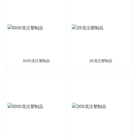
1000克注塑制品
25克注塑制品