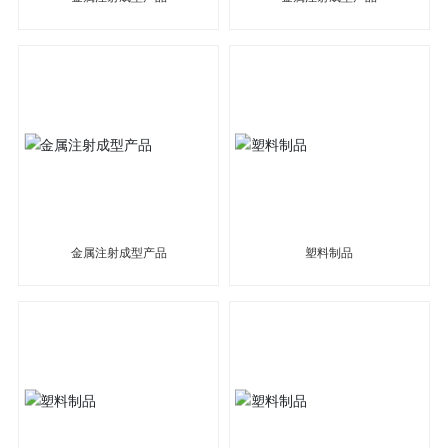
金属注射成型产品
塑料制品