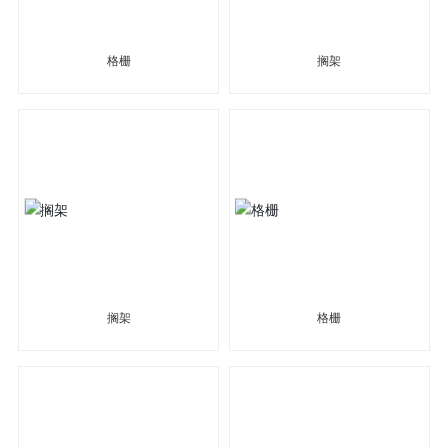
格栅
搁架
搁架
格栅