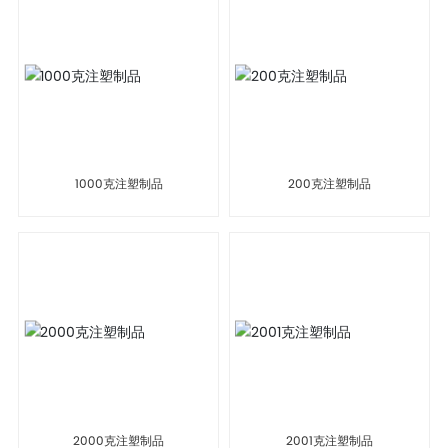
1000克注塑制品
200克注塑制品
2000克注塑制品
2001克注塑制品