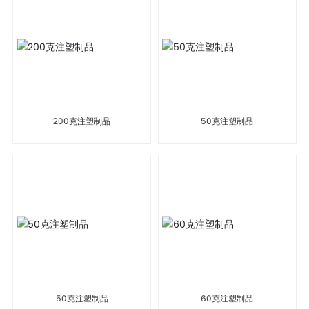
200克注塑制品
50克注塑制品
50克注塑制品
60克注塑制品