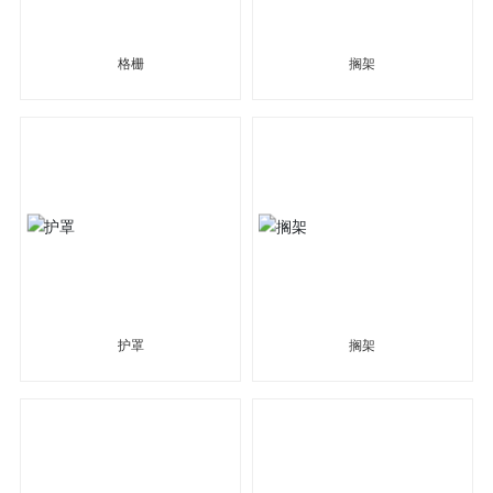
格栅
搁架
护罩
搁架