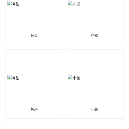
搁架
护罩
搁架
小筐