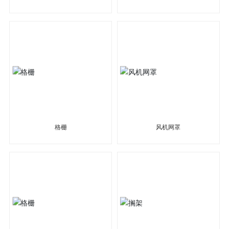
格栅
风机网罩