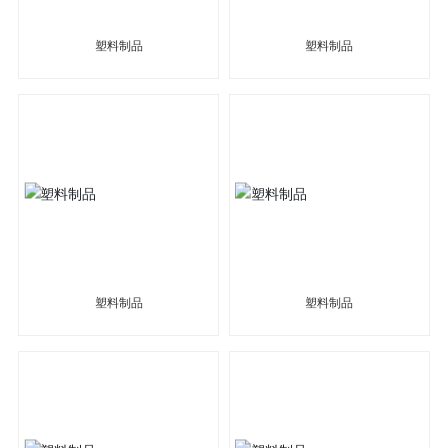
塑料制品
塑料制品
塑料制品
塑料制品