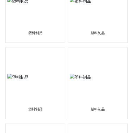
塑料制品
塑料制品
塑料制品
塑料制品