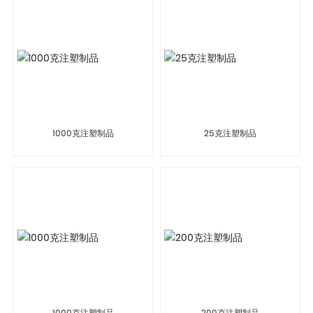
1000克注塑制品
25克注塑制品
1000克注塑制品
200克注塑制品