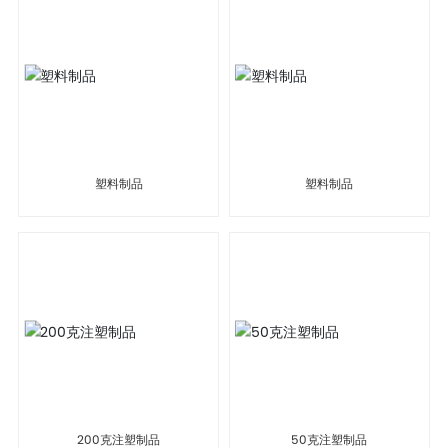
塑料制品
塑料制品
200克注塑制品
50克注塑制品