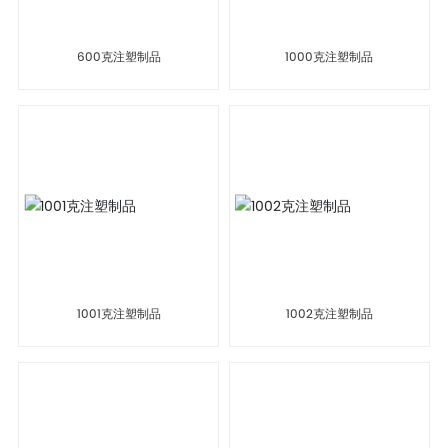
600克注塑制品
1000克注塑制品
1001克注塑制品
1002克注塑制品