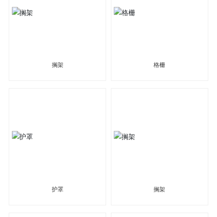
搁架
格栅
护罩
搁架