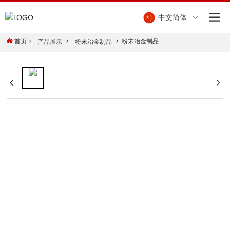
中文简体
首页
粉末冶金制品
产品展示
粉末冶金制品