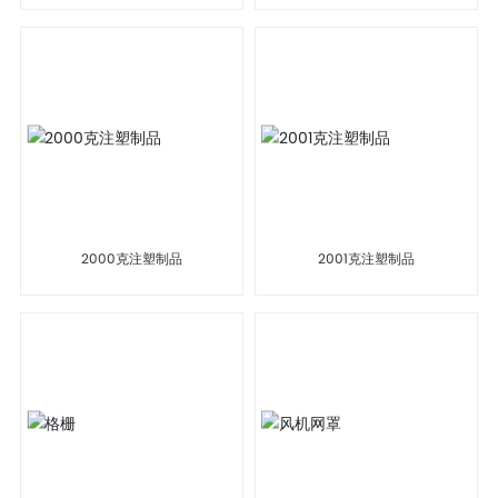
2000克注塑制品
2001克注塑制品