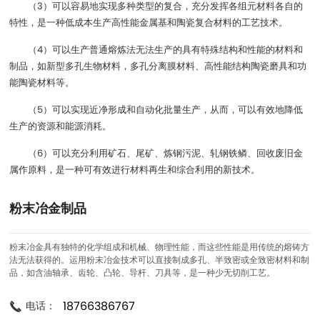
（3）可以容易地实现多种类型的复合，充分发挥各组元材料各自的
特性，是一种低成本生产高性能金属基和陶瓷复合材料的工艺技术。
（4）可以生产普通熔炼法无法生产的具有特殊结构和性能的材料和
制品，如新型多孔生物材料，多孔分离膜材料、高性能结构陶瓷磨具和功
能陶瓷材料等。
（5）可以实现近净形成和自动化批量生产，从而，可以有效地降低
生产的资源和能源消耗。
（6）可以充分利用矿石、尾矿、炼钢污泥、轧钢铁鳞、回收废旧金
属作原料，是一种可有效进行材料再生和综合利用的新技术。
粉末冶金制品
粉末冶金具有独特的化学组成和机械、物理性能，而这些性能是用传统的熔铸方
法无法获得的。运用粉末冶金技术可以直接制成多孔、半致密或全致密材料和制
品，如含油轴承、齿轮、凸轮、导杆、刀具等，是一种少无切削工艺。
18766386767
电话：