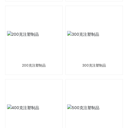
200克注塑制品
300克注塑制品