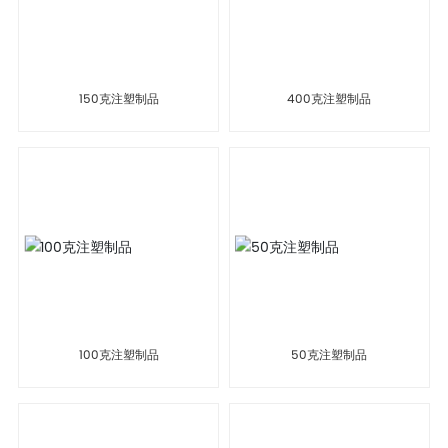
150克注塑制品
400克注塑制品
100克注塑制品
50克注塑制品