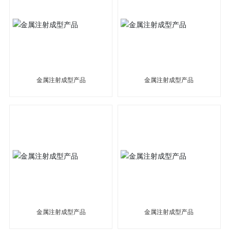
金属注射成型产品
金属注射成型产品
金属注射成型产品
金属注射成型产品