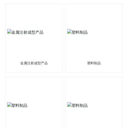
金属注射成型产品
塑料制品